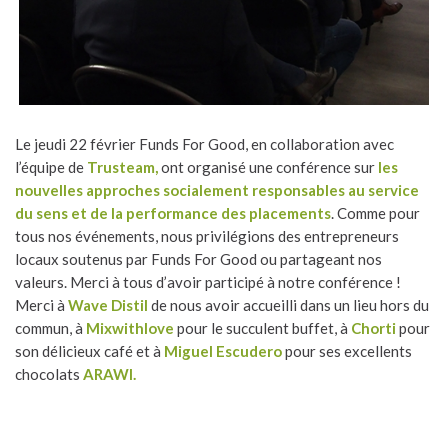
Le jeudi 22 février Funds For Good, en collaboration avec
l’équipe de
Trusteam,
ont organisé une conférence sur
les
nouvelles approches socialement responsables au service
du sens et de la performance des placements
. Comme pour
tous nos événements, nous privilégions des entrepreneurs
locaux soutenus par Funds For Good ou partageant nos
valeurs. Merci à tous d’avoir participé à notre conférence !
Merci à
Wave Distil
de nous avoir accueilli dans un lieu hors du
commun, à
Mixwithlove
pour le succulent buffet, à
Chorti
pour
son délicieux café et à
Miguel Escudero
pour ses excellents
chocolats
ARAWI.