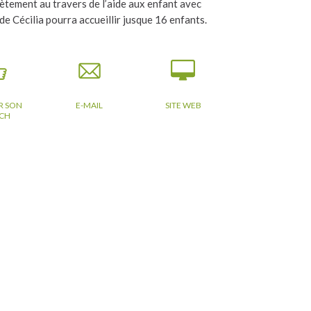
lètement au travers de l’aide aux enfant avec
 de Cécilia pourra accueillir jusque 16 enfants.
R SON
E-MAIL
SITE WEB
CH