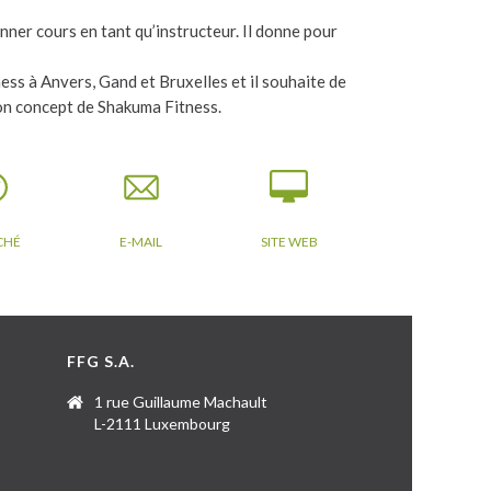
nner cours en tant qu’instructeur. Il donne pour
ess à Anvers, Gand et Bruxelles et il souhaite de
son concept de Shakuma Fitness.
CHÉ
E-MAIL
SITE WEB
FFG S.A.
1 rue Guillaume Machault
L-2111 Luxembourg