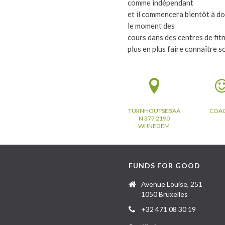
comme indépendant
et il commencera bientôt à do
le moment des
cours dans des centres de fitn
plus en plus faire connaître 
TURNHOUTSEBAA
COA
N 377 2190
WIJNEGEM
FUNDS FOR GOOD
Avenue Louise, 251
1050 Bruxelles
+32 471 08 30 19