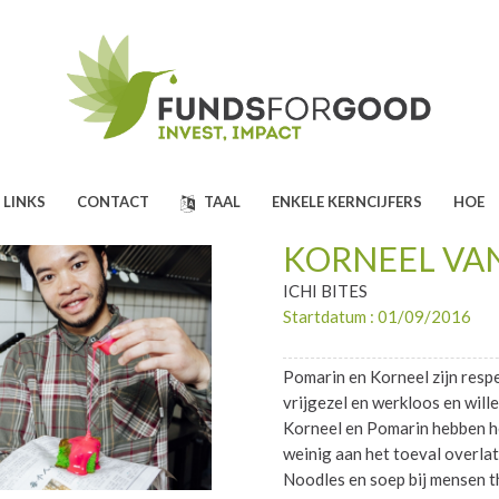
 LINKS
CONTACT
TAAL
ENKELE KERNCIJFERS
HOE
KORNEEL VA
ICHI BITES
Startdatum : 01/09/2016
Pomarin en Korneel zijn respec
vrijgezel en werkloos en will
Korneel en Pomarin hebben he
weinig aan het toeval overlat
Noodles en soep bij mensen th