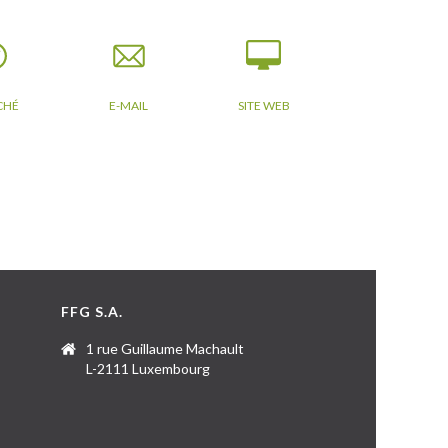
CHÉ
E-MAIL
SITE WEB
FFG S.A.
1 rue Guillaume Machault
L-2111 Luxembourg