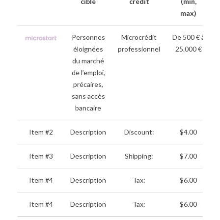
cible
crédit
(min,
max)
Personnes
Microcrédit
De 500 € à
B
éloignées
professionnel
25.000 €
du marché
de l’emploi,
précaires,
sans accès
bancaire
Item #2
Description
Discount:
$4.00
Item #3
Description
Shipping:
$7.00
Item #4
Description
Tax:
$6.00
Item #4
Description
Tax:
$6.00