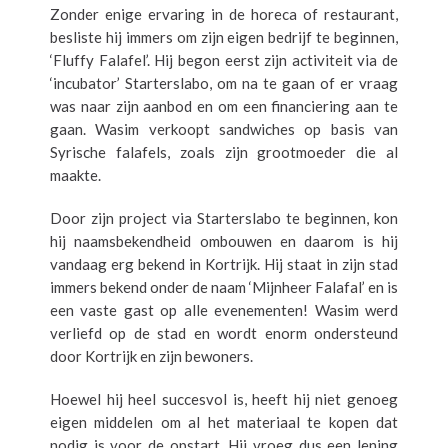
Zonder enige ervaring in de horeca of restaurant,
besliste hij immers om zijn eigen bedrijf te beginnen,
‘Fluffy Falafel’. Hij begon eerst zijn activiteit via de
‘incubator’ Starterslabo, om na te gaan of er vraag
was naar zijn aanbod en om een financiering aan te
gaan. Wasim verkoopt sandwiches op basis van
Syrische falafels, zoals zijn grootmoeder die al
maakte.
Door zijn project via Starterslabo te beginnen, kon
hij naamsbekendheid ombouwen en daarom is hij
vandaag erg bekend in Kortrijk. Hij staat in zijn stad
immers bekend onder de naam ‘Mijnheer Falafal’ en is
een vaste gast op alle evenementen! Wasim werd
verliefd op de stad en wordt enorm ondersteund
door Kortrijk en zijn bewoners.
Hoewel hij heel succesvol is, heeft hij niet genoeg
eigen middelen om al het materiaal te kopen dat
nodig is voor de opstart. Hij vroeg dus een lening