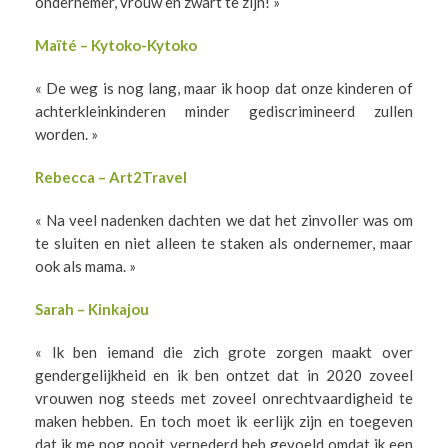
ondernemer, vrouw en zwart te zijn! »
Maïté – Kytoko-Kytoko
« De weg is nog lang, maar ik hoop dat onze kinderen of
achterkleinkinderen minder gediscrimineerd zullen
worden. »
Rebecca – Art2Travel
« Na veel nadenken dachten we dat het zinvoller was om
te sluiten en niet alleen te staken als ondernemer, maar
ook als mama. »
Sarah – Kinkajou
« Ik ben iemand die zich grote zorgen maakt over
gendergelijkheid en ik ben ontzet dat in 2020 zoveel
vrouwen nog steeds met zoveel onrechtvaardigheid te
maken hebben. En toch moet ik eerlijk zijn en toegeven
dat ik me nog nooit vernederd heb gevoeld omdat ik een